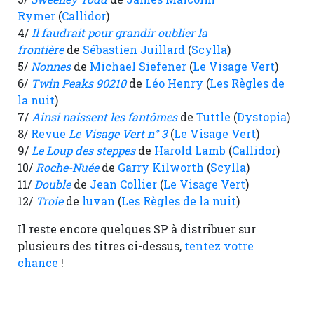
Rymer
(
Callidor
)
4/
Il faudrait pour grandir oublier la
frontière
de
Sébastien Juillard
(
Scylla
)
5/
Nonnes
de
Michael Siefener
(
Le Visage Vert
)
6/
Twin Peaks 90210
de
Léo Henry
(
Les Règles de
la nuit
)
7/
Ainsi naissent les fantômes
de
Tuttle
(
Dystopia
)
8/
Revue
Le Visage Vert n° 3
(
Le Visage Vert
)
9/
Le Loup des steppes
de
Harold Lamb
(
Callidor
)
10/
Roche-Nuée
de
Garry Kilworth
(
Scylla
)
11/
Double
de
Jean Collier
(
Le Visage Vert
)
12/
Troie
de
luvan
(
Les Règles de la nuit
)
Il reste encore quelques SP à distribuer sur
plusieurs des titres ci-dessus,
tentez votre
chance
!