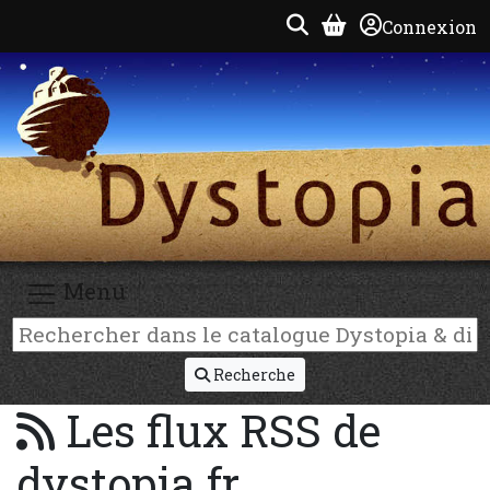
Connexion
Menu
Recherche
Les flux RSS de
dystopia.fr