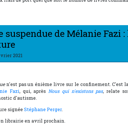
 suspendue de Mélanie Fazi : 
ture
évrier 2021
ue
n'est pas un énième livre sur le confinement. C'est l
nie Fazi
, qui, après
Nous qui n'existons pas
, relate s
nostic d'autisme.
ture signée
Stéphane Perger
.
en librairie en avril prochain.