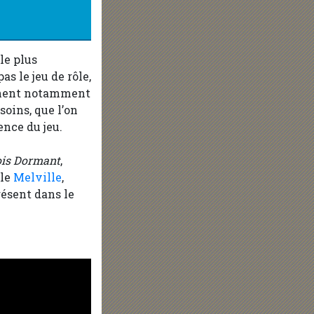
le plus
s le jeu de rôle,
iennent notamment
soins, que l’on
ence du jeu.
ois Dormant
,
lle
Melville
,
ésent dans le