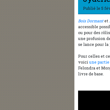
Publié le
5 fé
Bois Dormant
et
accessible possi
ou pour des rôli
une profusion de 
se lance pour la
Pour celles et 
voici
une partie
Felondra et Mor
livre de base.