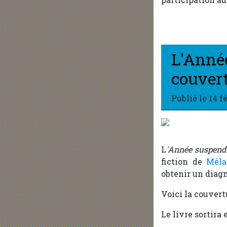
L'Année
couver
Publié le
14 f
L
'Année suspend
fiction de
Méla
obtenir un diag
Voici la couver
Le livre sortira 