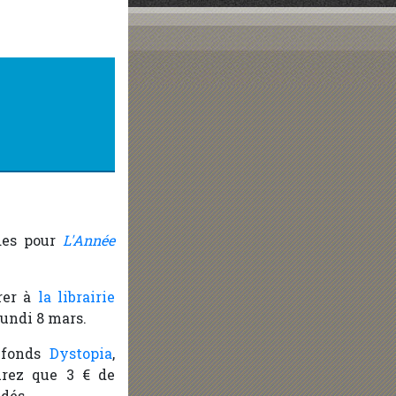
des pour
L'Année
érer à
la librairie
lundi 8 mars.
u fonds
Dystopia
,
urez que 3 € de
ndés.