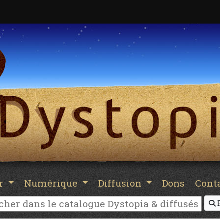
er
Numérique
Diffusion
Dons
Cont
R