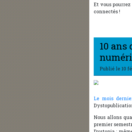
Et vous pourrez
connectés !
10 ans 
numéri
Publié le
10 f
Le mois dernie
Dystopublicatio
Nous allons qua
premier semestre
Dystopia : mêm