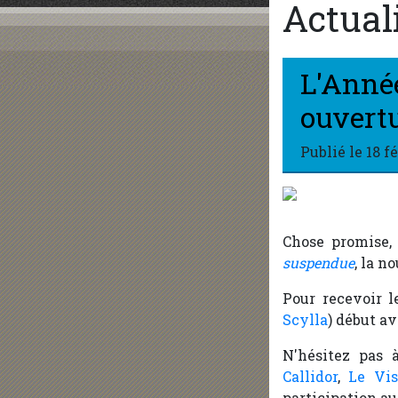
Actual
L'Année
ouvert
Publié le
18 f
Chose promise,
suspendue
, la n
Pour recevoir l
Scylla
) début av
N'hésitez pas 
Callidor
,
Le Vis
participation au