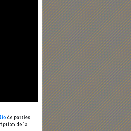
dio
de parties
ription de la