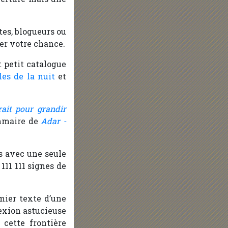
stes, blogueurs ou
ter votre chance.
 petit catalogue
les de la nuit
et
rait pour grandir
ommaire de
Adar -
as avec une seule
111 111 signes de
mier texte d’une
lexion astucieuse
 cette frontière