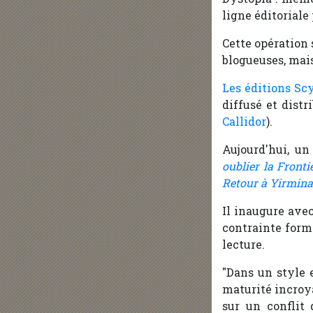
ligne éditoriale 
Cette opération s
blogueuses, mais
Les éditions Scy
diffusé et dist
Callidor
).
Aujourd'hui, u
oublier la Fronti
Retour à Yirmin
Il inaugure avec
contrainte forme
lecture.
"Dans un style 
maturité incroya
sur un conflit 