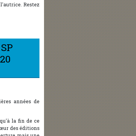
'autrice. Restez
 SP
 20
ières années de
u'à la fin de ce
sœur des éditions
erture mais une