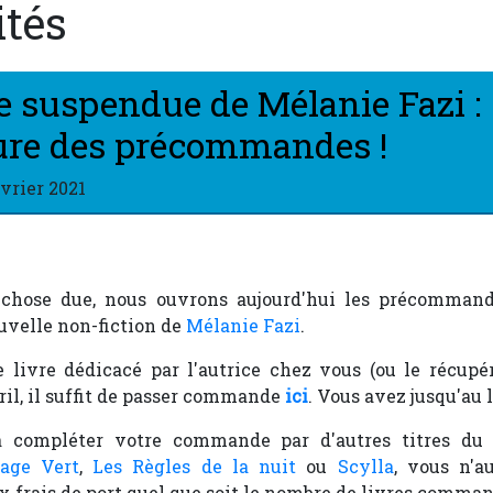
ités
 suspendue de Mélanie Fazi :
ure des précommandes !
évrier 2021
 chose due, nous ouvrons aujourd'hui les précomman
ouvelle non-fiction de
Mélanie Fazi
.
e livre dédicacé par l'autrice chez vous (ou le récup
ril, il suffit de passer commande
ici
. Vous avez jusqu'au 
à compléter votre commande par d'autres titres d
age Vert
,
Les Règles de la nuit
ou
Scylla
, vous n'a
x frais de port quel que soit le nombre de livres comma