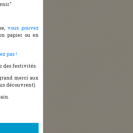
nir."
use,
vous pouvez
on papier ou en
ez pas !
 des festivités.
 grand merci aux
ous découvrent).
ain.