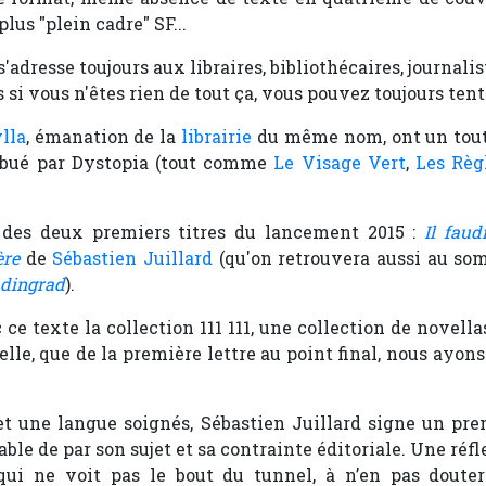
plus "plein cadre" SF...
'adresse toujours aux libraires, bibliothécaires, journali
 si vous n'êtes rien de tout ça, vous pouvez toujours ten
lla
, émanation de la
librairie
du même nom, ont un tout
ribué par Dystopia (tout comme
Le Visage Vert
,
Les Règ
n des deux premiers titres du lancement 2015 :
Il faud
ère
de
Sébastien Juillard
(qu'on retrouvera aussi au s
adingrad
).
 ce texte la collection 111 111, une collection de novell
lle, que de la première lettre au point final, nous ayons 
et une langue soignés, Sébastien Juillard signe un pre
ble de par son sujet et sa contrainte éditoriale. Une réf
qui ne voit pas le bout du tunnel, à n’en pas douter