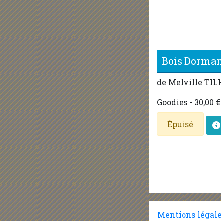
Bois Dorman
de Melville TI
Goodies - 30,00 €
Épuisé
Mentions légal