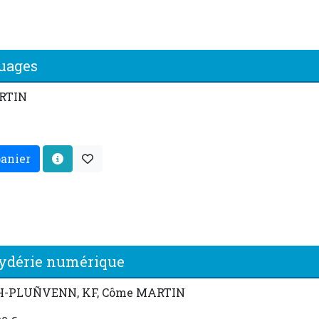
nuages
ARTIN
panier
Jydérie numérique
LH-PLUÑVENN, KF, Côme MARTIN