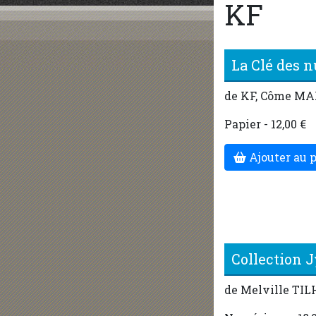
KF
La Clé des 
de KF, Côme M
Papier - 12,00 €
Ajouter au 
Collection 
de Melville TI