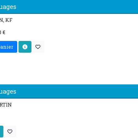
nuages
N, KF
0 €
panier
nuages
ARTIN