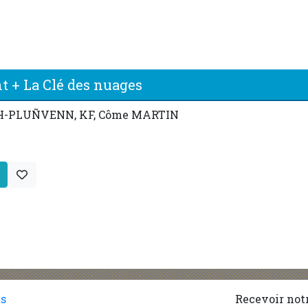
t + La Clé des nuages
LH-PLUÑVENN, KF, Côme MARTIN
es
Recevoir notr