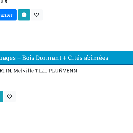
0 €
panier
nuages + Bois Dormant + Cités abîmées
RTIN, Melville TILH-PLUÑVENN