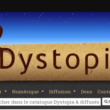
er
Numérique
Diffusion
Dons
Cont
R