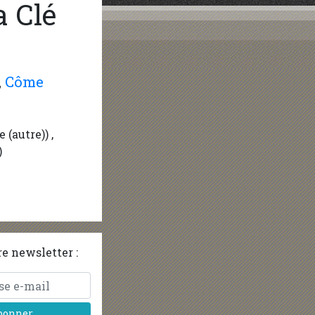
a Clé
,
Côme
 (autre)) ,
)
e newsletter :