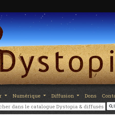
er
Numérique
Diffusion
Dons
Cont
R