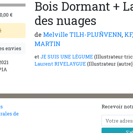
Bois Dormant + L
0,00 €
des nuages
é
de
Melville TILH-PLUÑVENN
,
KF
MARTIN
es envies
et
JE SUIS UNE LÉGUME
(Illustrateur·trice
2021
Laurent RIVELAYGUE
(Illustrateur (autre)
PIA
es
Recevoir notr
rales de