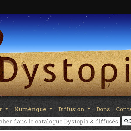
er
Numérique
Diffusion
Dons
Cont
R