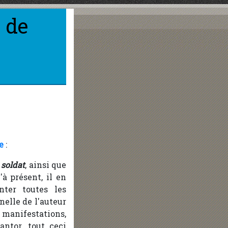
 de
e
:
 soldat
, ainsi que
à présent, il en
nter toutes les
nelle de l'auteur
 manifestations,
antor, tout ceci