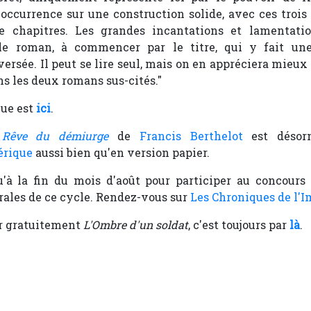
'occurrence sur une construction solide, avec ces trois
e chapitres. Les grandes incantations et lamentat
le roman, à commencer par le titre, qui y fait une
rsée. Il peut se lire seul, mais on en appréciera mieux 
s les deux romans sus-cités."
que est
ici
.
u
Rêve du démiurge
de
Francis Berthelot
est désorm
érique
aussi bien qu'en version papier.
'à la fin du mois d'août pour participer au concours
rales de ce cycle. Rendez-vous sur
Les Chroniques de l'I
r gratuitement
L'Ombre d'un soldat
, c'est toujours par
là
.