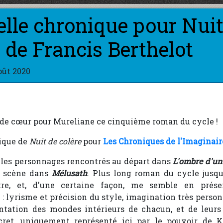
lle chronique pour Nuit
e de Francis Berthelot
oût 2020
p de cœur pour Mureliane ce cinquième roman du cycle !
ique de
Nuit de colère
pour
Les Chroniques de l'Imaginair
i les personnages rencontrés au départ dans
L'ombre d'un
n scène dans
Mélusath
. Plus long roman du cycle jusqu'
re, et, d'une certaine façon, me semble en prése
 : lyrisme et précision du style, imagination très person
ntation des mondes intérieurs de chacun, et de leurs
cret, uniquement représenté ici par le pouvoir de K