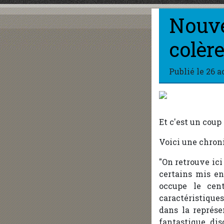
Nouve
colèr
Publié le
26 a
Et c'est un cou
Voici une chron
"On retrouve ic
certains mis e
occupe le cent
caractéristiques
dans la représe
fantastique dis