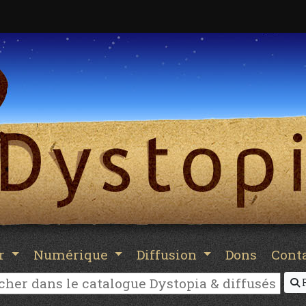
er
Numérique
Diffusion
Dons
Cont
R