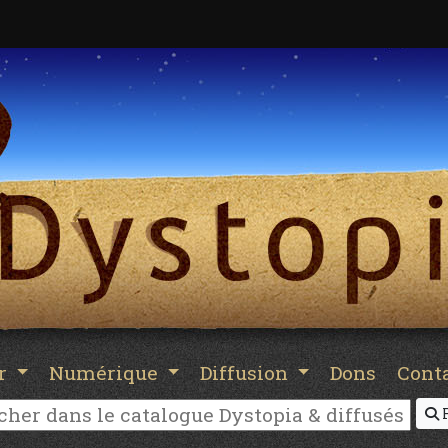
er
Numérique
Diffusion
Dons
Cont
R