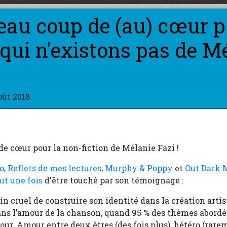
au coup de (au) cœur p
qui n'existons pas de M
oût 2018
de cœur pour la non-fiction de Mélanie Fazi !
o
,
Reflets de mes lectures
,
Murphy & Poppy
et
Out Dark 
ait une fois
d'être touché par son témoignage :
tin cruel de construire son identité dans la création artis
dans l’amour de la chanson, quand 95 % des thèmes abord
our. Amour entre deux êtres (des fois plus), hétéro (rar