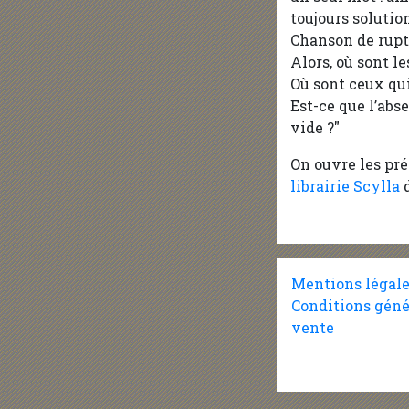
toujours soluti
Chanson de ruptu
Alors, où sont le
Où sont ceux qui
Est-ce que l’abs
vide ?"
On ouvre les p
librairie Scylla
d
Mentions légal
Conditions géné
vente