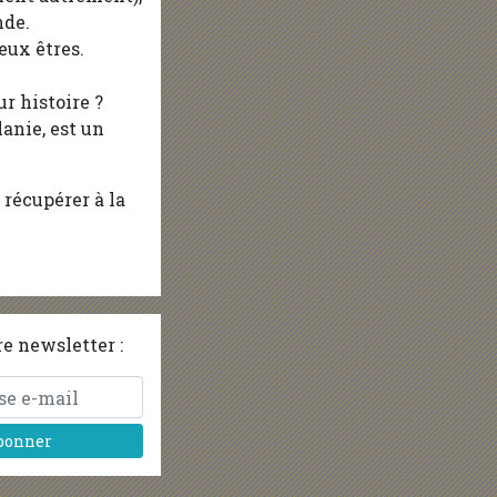
nde.
eux êtres.
r histoire ?
anie, est un
récupérer à la
e newsletter :