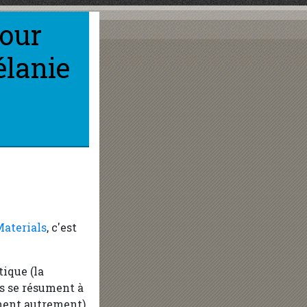
our
élanie
Materials
, c'est
tique (la
és se résument à
ement autrement),