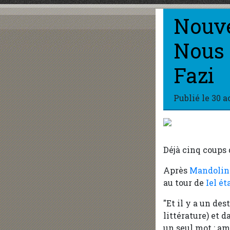
Nouve
Nous 
Fazi
Publié le
30 a
Déjà cinq coups 
Après
Mandolin
au tour de
Iel ét
"Et il y a un des
littérature) et 
un seul mot : am