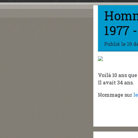
Homma
1977 -
Publié le
19 d
Voilà 10 ans que
Il avait 34 ans.
Hommage sur
le