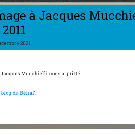
ge à Jacques Mucchie
 2011
écembre 2021
 Jacques Mucchielli nous a quitté.
 blog du Bélial'
.