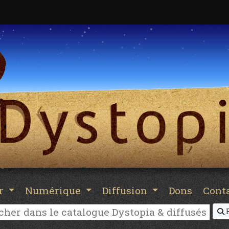
er
Numérique
Diffusion
Dons
Cont
R