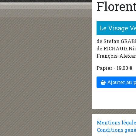
Floren
Le Visage Ve
de Stefan GRAB
de RICHAUD, Ni
François-Alex
Papier - 19,00 €
Ajouter au 
Mentions légal
Conditions géné