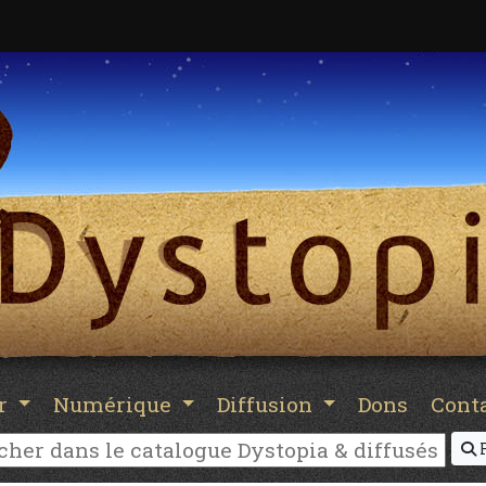
er
Numérique
Diffusion
Dons
Cont
R