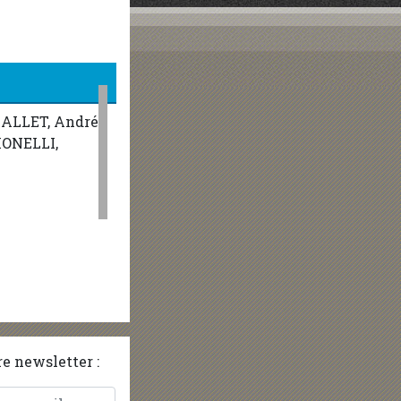
MALLET, André
MONELLI,
e newsletter :