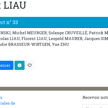
t LIAU
rt n° 33
INSKI, Michel MEURGER, Solange CRUVEILLÉ, Patrick 
colas LIAU, Florent LIAU, Leopold MAURER, Jacques SI
andre BRASSEUR-WIRTGEN, Yue ZHU
panier
es
Recevoir notr
rales de