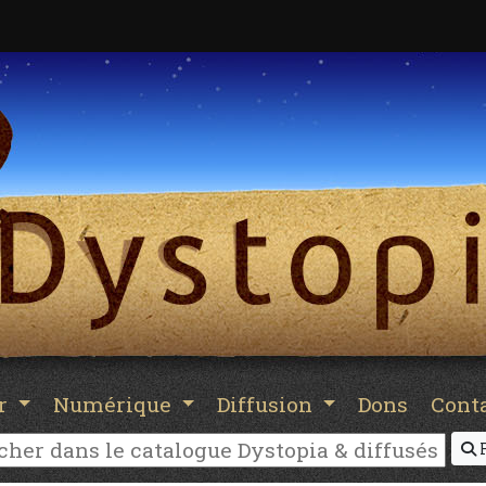
er
Numérique
Diffusion
Dons
Cont
R