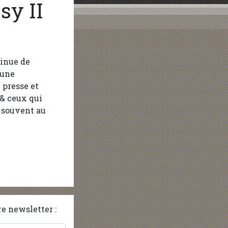
sy II
inue de
 une
 presse et
 & ceux qui
 souvent au
e newsletter :