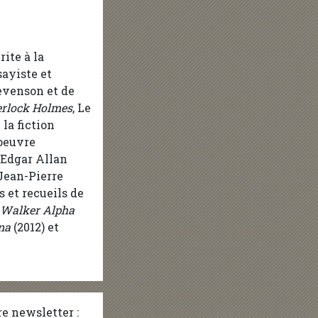
ite à la
sayiste et
evenson et de
erlock Holmes
, Le
 la fiction
 oeuvre
’Edgar Allan
 Jean-Pierre
 et recueils de
 Walker Alpha
nna
(2012) et
e newsletter :