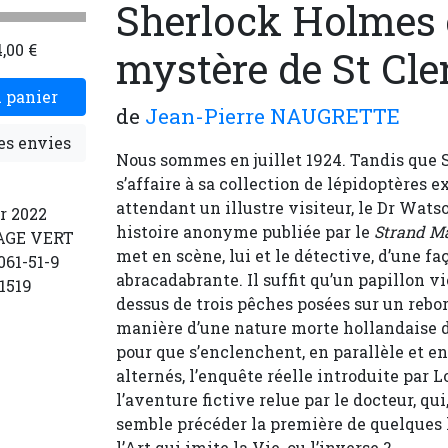
Sherlock Holmes e
,00 €
mystère de St Cle
 panier
de
Jean-Pierre NAUGRETTE
es envies
Nous sommes en juillet 1924. Tandis que
s’affaire à sa collection de lépidoptères 
attendant un illustre visiteur, le Dr Wats
er 2022
histoire anonyme publiée par le
Strand M
SAGE VERT
met en scène, lui et le détective, d’une faç
061-51-9
abracadabrante. Il suffit qu’un papillon v
1519
dessus de trois pêches posées sur un rebor
manière d’une nature morte hollandaise d
pour que s’enclenchent, en parallèle et e
alternés, l’enquête réelle introduite par 
l’aventure fictive relue par le docteur, qu
semble précéder la première de quelques h
l’Art qui imite la Vie, ou l’inverse ?