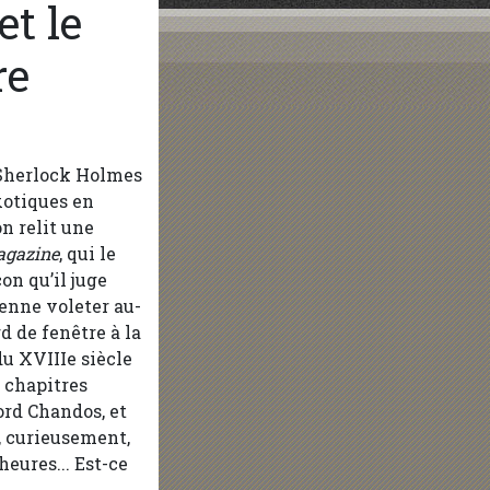
t le
re
 Sherlock Holmes
exotiques en
on relit une
agazine
, qui le
on qu’il juge
ienne voleter au-
d de fenêtre à la
u XVIIIe siècle
n chapitres
Lord Chandos, et
i, curieusement,
eures... Est-ce