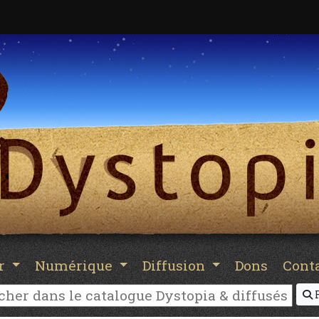
er
Numérique
Diffusion
Dons
Cont
R