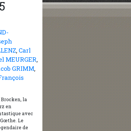
5
ND-
seph
LLENZ
,
Carl
el MEURGER
,
acob GRIMM
,
François
e Brocken, la
rz en
ntastique avec
 Gœthe. Le
égendaire de