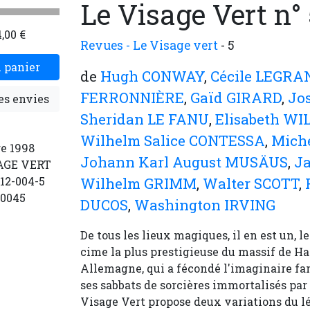
Le Visage Vert n° 
,00 €
Revues - Le Visage vert
- 5
 panier
de
Hugh CONWAY
,
Cécile LEGRA
FERRONNIÈRE
,
Gaïd GIRARD
,
Jo
es envies
Sheridan LE FANU
,
Elisabeth WI
Wilhelm Salice CONTESSA
,
Mich
re 1998
Johann Karl August MUSÄUS
,
J
SAGE VERT
12-004-5
Wilhelm GRIMM
,
Walter SCOTT
,
20045
DUCOS
,
Washington IRVING
De tous les lieux magiques, il en est un, l
cime la plus prestigieuse du massif de Ha
Allemagne, qui a fécondé l'imaginaire fa
ses sabbats de sorcières immortalisés par
Visage Vert propose deux variations du l