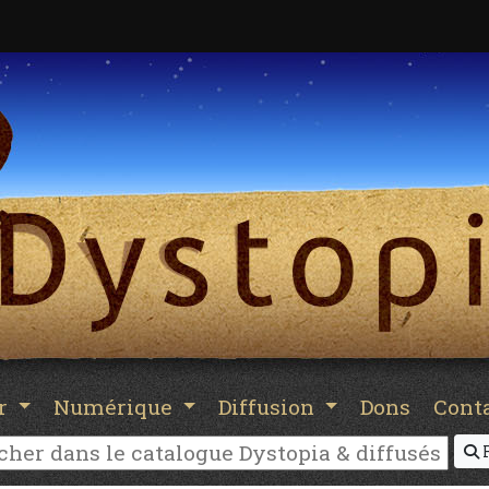
er
Numérique
Diffusion
Dons
Cont
R