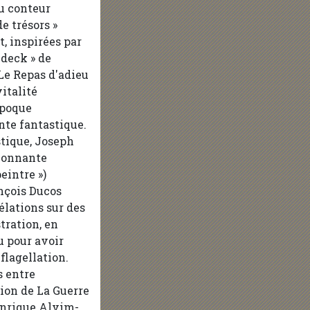
du conteur
e trésors »
t, inspirées par
ldeck » de
 Le Repas d'adieu
italité
époque
nte fantastique.
stique, Joseph
ionnante
eintre »)
nçois Ducos
lations sur des
stration, en
u pour avoir
flagellation.
s entre
ition de La Guerre
enrique Alvim-