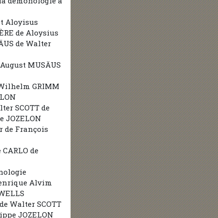
la démonologie à
et Aloyisus
ÈRE de Aloysius
US de Walter
rl August MUSÄUS
e Wilhelm GRIMM
ELON
lter SCOTT de
pe JOZELON
r de François
e CARLO de
hnologie
enrique Alvim
 WELLS
 de Walter SCOTT
lippe JOZELON