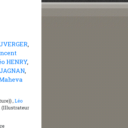
AUVERGER
,
incent
éo HENRY
,
RJAGNAN
,
Maheva
ure)) ,
Léo
R
(Illustrateur
re