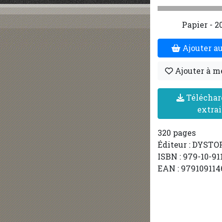
Papier - 2
Ajouter au
Ajouter à m
Téléchar
extrai
320 pages
Éditeur : DYSTO
ISBN : 979-10-91
EAN : 979109114