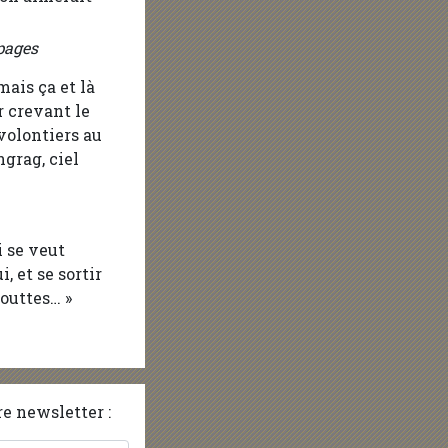
pages
ais ça et là
r crevant le
volontiers au
grag, ciel
i se veut
, et se sortir
outtes… »
e newsletter :