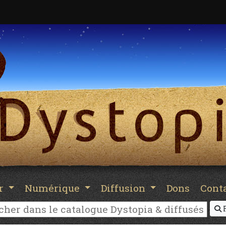
er
Numérique
Diffusion
Dons
Cont
R