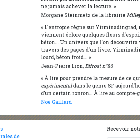
ne jamais achever la lecture. »
Morgane Steinmetz de la librairie
Mille
« L'entropie règne sur Yirminadingrad, m
viennent éclore quelques fleurs d'espoi
béton... Un univers que l'on découvrira 
travers des pages d'un livre. Yirminadin
lourd, béton froid... »
Jean-Pierre Lion,
Bifrost n°86
«
À
lire pour prendre la mesure de ce qu
expérimental
dans le genre SF aujourd’hui
d’un certain ronron…
À
lire au compte-g
Noé Gaillard
es
Recevoir notr
rales de