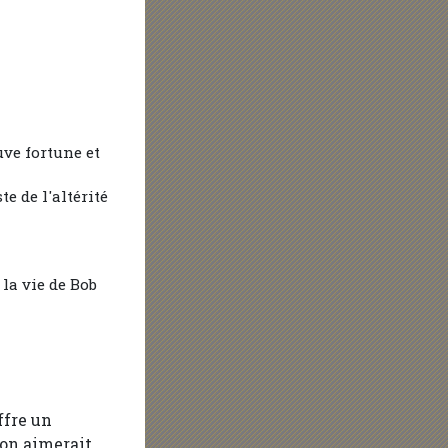
ve fortune et
te de l'altérité
la vie de Bob
ffre un
 on aimerait