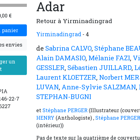
Adar
0,00 €
Retour à Yirminadingrad
 panier
Yirminadingrad
- 4
es envies
de
Sabrina CALVO
,
Stéphane BE
Alain DAMASIO
,
Mélanie FAZI
,
V
ger un
GESSLER
,
Sébastien JUILLARD
,
L
t
Laurent KLOETZER
,
Norbert ME
LUVAN
,
Anne-Sylvie SALZMAN
,
PIA
STEPHAN-BUGNI
146-22-7
6227
et
Stéphane PERGER
(Illustrateur (couvert
HENRY
(Anthologiste) ,
Stéphane PERGE
(intérieur))
Pas de texte sur la quatrième de couvertu