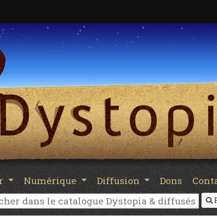
er
Numérique
Diffusion
Dons
Cont
R